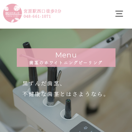
宮原駅西口徒歩2分
048-661-1071
Menu
歯茎のホワイトニングピーリング
黒ずんだ歯茎、
不健康な歯茎とはさようなら。